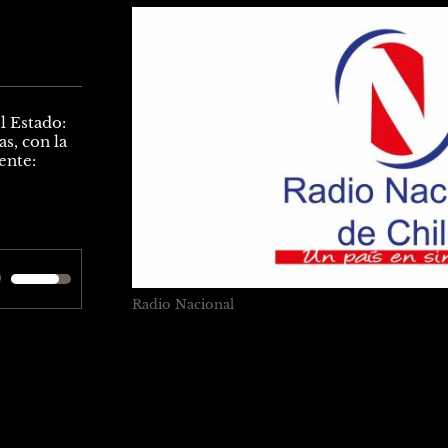
el
volumen.
l Estado:
as, con la
ente:
Utiliza
Radio Nacional
las
teclas
de
flecha
arriba/abajo
para