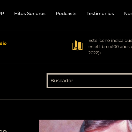
UP
Hitos Sonoros
Podcasts
Testimonios
Nos
Este ícono indica qu
dio
en el libro «100 años 
2022)»
co