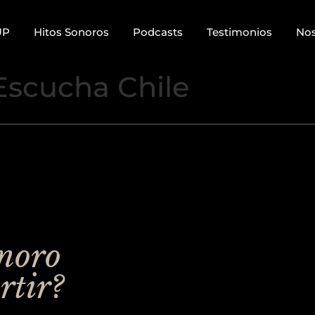
UP
Hitos Sonoros
Podcasts
Testimonios
Nos
Escucha Chile
onoro
rtir?