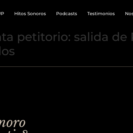
UP
Hitos Sonoros
Podcasts
Testimonios
Nos
a petitorio: salida de
dos
onoro