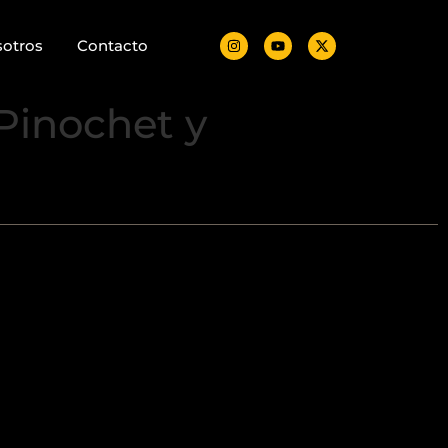
otros
Contacto
 Pinochet y