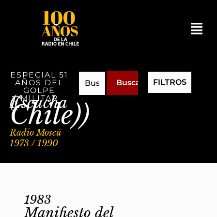
ESPECIAL 51
FILTROS
AÑOS DEL
Buscar
GOLPE
(( Escucha
MILITAR
Chile))
Radio Moscú
1973 / 1990
1983
Manifiesto del